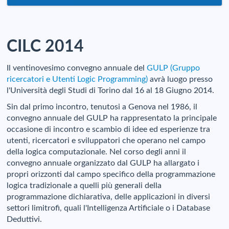
Home
Call for papers
CILC 2014
Date
Il ventinovesimo convegno annuale del
GULP (Gruppo
Programma
ricercatori e Utenti Logic Programming)
avrà luogo presso
l'Università degli Studi di Torino dal 16 al 18 Giugno 2014.
Comitati
Sin dal primo incontro, tenutosi a Genova nel 1986, il
Viaggio e Soggiorno
convegno annuale del GULP ha rappresentato la principale
occasione di incontro e scambio di idee ed esperienze tra
Registrazione
utenti, ricercatori e sviluppatori che operano nel campo
della logica computazionale. Nel corso degli anni il
Contatti
convegno annuale organizzato dal GULP ha allargato i
propri orizzonti dal campo specifico della programmazione
Foto
logica tradizionale a quelli più generali della
programmazione dichiarativa, delle applicazioni in diversi
settori limitrofi, quali l'Intelligenza Artificiale o i Database
Deduttivi.